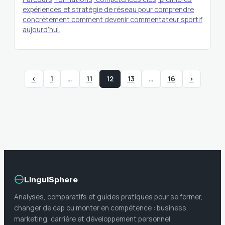
expériences et stratégie de réseau pour comprendre
concrètement comment devenir commentateur sportif
aujourd’hui.
‹
1
…
11
12
13
…
16
›
LinguiSphere
Analyses, comparatifs et guides pratiques pour se former,
changer de cap ou monter en compétence : business,
marketing, carrière et développement personnel.