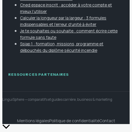
Cned espace inscrit : accéder à votre compte et
mieux l’utiliser
Calculer la longueur par la largeur : 3 formules
indispensables et l'erreur d'unité à éviter
Je te souhaites ou souhaite : comment écrire cette
formule sans faute
Ssiap 1 : formation, missions, programme et
débouchés du diplôme sécurité incendie
RESSOURCES PARTENAIRES
LinguiSphere
— comparatifs et guides carrière, business & marketing
Mentions légales
Politique de confidentialité
Contact
Retour