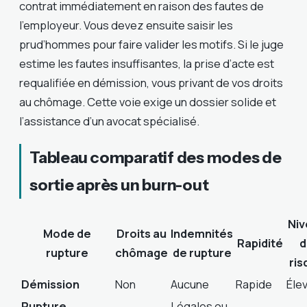
contrat immédiatement en raison des fautes de
l’employeur. Vous devez ensuite saisir les
prud’hommes pour faire valider les motifs. Si le juge
estime les fautes insuffisantes, la prise d’acte est
requalifiée en démission, vous privant de vos droits
au chômage. Cette voie exige un dossier solide et
l’assistance d’un avocat spécialisé.
Tableau comparatif des modes de
sortie après un burn-out
Niv
Mode de
Droits au
Indemnités
Rapidité
d
rupture
chômage
de rupture
ris
Démission
Non
Aucune
Rapide
Éle
Rupture
Légales ou