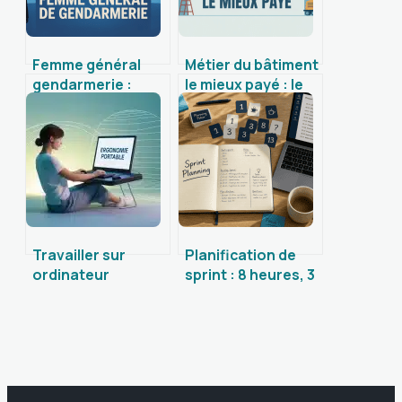
Femme général
Métier du bâtiment
gendarmerie :
le mieux payé : le
parcours, réalités
classement qui
et enjeux d’une
change tout
ascension
Travailler sur
Planification de
ordinateur
sprint : 8 heures, 3
portable : 4
rôles et la
réglages pour
méthode pour
préserver votre
réussir
dos et votre
confort