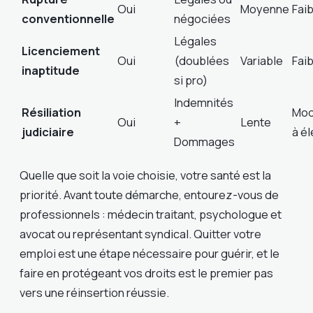
Oui
Moyenne
Faib
conventionnelle
négociées
Légales
Licenciement
Oui
(doublées
Variable
Faib
inaptitude
si pro)
Indemnités
Résiliation
Mod
Oui
+
Lente
judiciaire
à é
Dommages
Quelle que soit la voie choisie, votre santé est la
priorité. Avant toute démarche, entourez-vous de
professionnels : médecin traitant, psychologue et
avocat ou représentant syndical. Quitter votre
emploi est une étape nécessaire pour guérir, et le
faire en protégeant vos droits est le premier pas
vers une réinsertion réussie.