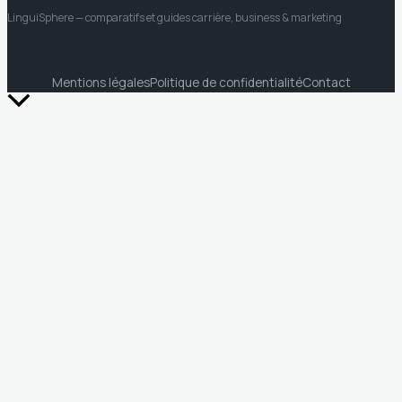
LinguiSphere
— comparatifs et guides carrière, business & marketing
Mentions légales
Politique de confidentialité
Contact
Retour
en
haut