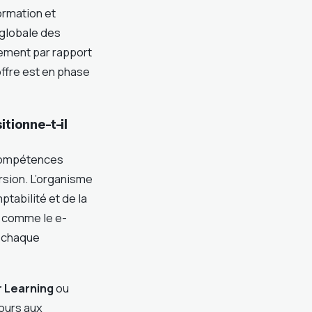
ormation et
 globale des
ement par rapport
offre est en phase
tionne-t-il
 compétences
rsion. L’organisme
tabilité et de la
s comme le e-
r chaque
r Learning
ou
cours aux