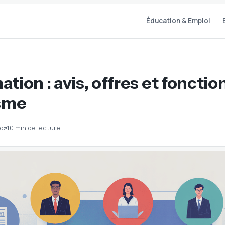
Éducation & Emploi
tion : avis, offres et fonct
isme
ec
10 min de lecture
·