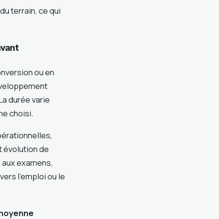
u terrain, ce qui
avant
onversion ou en
développement
La durée varie
me choisi.
érationnelles,
t évolution de
e aux examens,
ers l’emploi ou le
moyenne