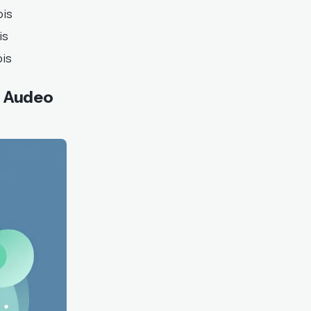
ois
is
ois
n Audeo