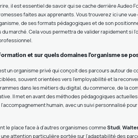
rire, il est essentiel de savoir qui se cache derrière Audeo F
promesses faites aux apprenants. Vous trouverez ici une vue
organisme, de ses formats pédagogiques et de son positionn
 du marché. Cela vous permettra de valider rapidement si l’
professionnel.
ormation et sur quels domaines l’organisme se posi
st un organisme privé qui conçoit des parcours autour de
iblées, souvent orientées vers l’employabilité et la reconve
ammes dans les métiers du digital, du commerce, de la comp
ative. Il met en avant des méthodes pédagogiques actuelle
e l’accompagnement humain, avec un suivi personnalisé pou
nt le place face à d’autres organismes comme
Studi
,
Walte
c une attention particulière portée sur l’adaptabilité des par