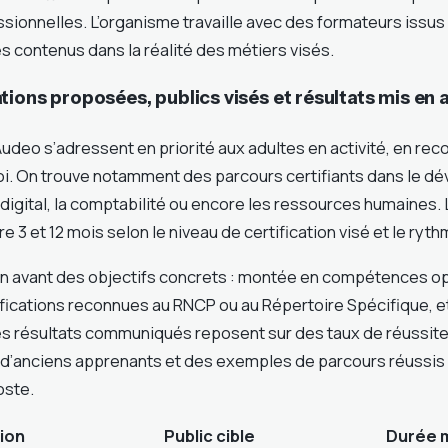
sionnelles. L’organisme travaille avec des formateurs issus d
s contenus dans la réalité des métiers visés.
ions proposées, publics visés et résultats mis en 
udeo s’adressent en priorité aux adultes en activité, en rec
i. On trouve notamment des parcours certifiants dans le 
digital, la comptabilité ou encore les ressources humaines. 
 3 et 12 mois selon le niveau de certification visé et le ryth
n avant des objectifs concrets : montée en compétences op
ifications reconnues au RNCP ou au Répertoire Spécifique, e
Les résultats communiqués reposent sur des taux de réussit
’anciens apprenants et des exemples de parcours réussis v
ste.
ion
Public cible
Durée 