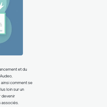
inancement et du
 Audeo,
ez ainsi comment se
lus loin sur un
 devenir
s associés.