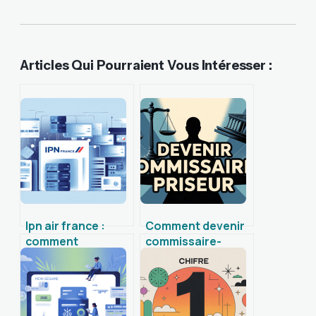
Articles Qui Pourraient Vous Intéresser :
Ipn air france :
Comment devenir
comment
commissaire-
fonctionne la
priseur : études,
notification
concours et
instantanée de
parcours complet
paiement