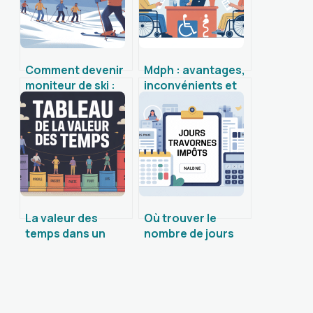
Comment devenir
Mdph : avantages,
moniteur de ski :
inconvénients et
étapes, diplômes
limites à connaître
et conseils
avant de faire un
concrets
dossier
La valeur des
Où trouver le
temps dans un
nombre de jours
tableau de
travaillés pour les
conjugaison
impôts : guide
expliqué
pratique
simplement