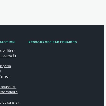
ÉDACTION
RESSOURCES PARTENAIRES
ion litre :
r convertir
r par la
es
'erreur
 souhaite :
tte formule
c ou sans s :