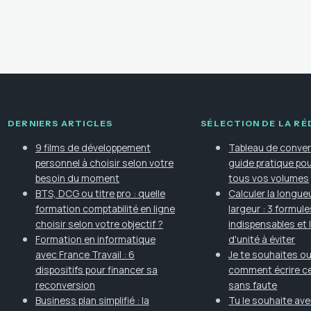
DERNIERS ARTICLES
SÉLECTION DE LA R
9 films de développement
Tableau de convers
personnel à choisir selon votre
guide pratique pou
besoin du moment
tous vos volumes
BTS, DCG ou titre pro : quelle
Calculer la longueu
formation comptabilité en ligne
largeur : 3 formul
choisir selon votre objectif ?
indispensables et l
Formation en informatique
d'unité à éviter
avec France Travail : 6
Je te souhaites ou
dispositifs pour financer sa
comment écrire ce
reconversion
sans faute
Business plan simplifié : la
Tu le souhaite ave