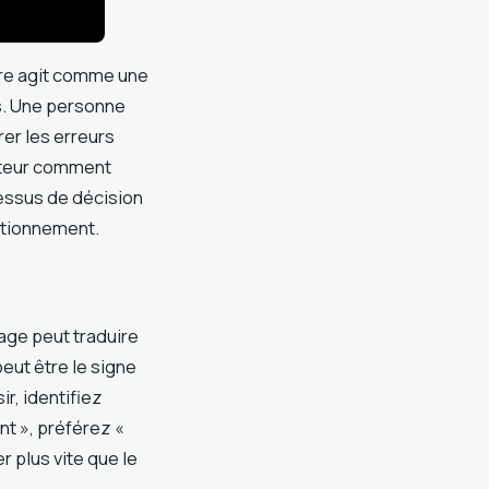
ère agit comme une
es. Une personne
rer les erreurs
ruteur comment
essus de décision
ctionnement.
age peut traduire
peut être le signe
ir, identifiez
nt », préférez «
r plus vite que le