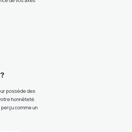
ence de vos axes
 ?
teur possède des
votre honnêteté.
re perçu comme un