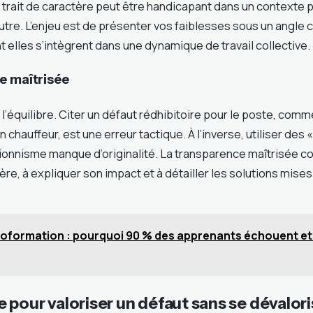
n trait de caractère peut être handicapant dans un contexte p
utre. L’enjeu est de présenter vos faiblesses sous un angle c
elles s’intègrent dans une dynamique de travail collective.
e maîtrisée
 l’équilibre. Citer un défaut rédhibitoire pour le poste, co
 chauffeur, est une erreur tactique. À l’inverse, utiliser des 
onnisme manque d’originalité. La transparence maîtrisée con
tère, à expliquer son impact et à détailler les solutions mises
oformation : pourquoi 90 % des apprenants échouent 
pour valoriser un défaut sans se dévalori