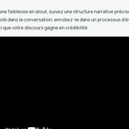
ne faiblesse en atout, suivez une structure narrative précis
solé dans la conversation, enrobez-le dans un processus d’é
ci que votre discours gagne en crédibilité.