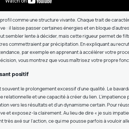
profil comme une structure vivante. Chaque trait de caract
e : il laisse passer certaines énergies et en bloque d’autr
ut sembler lente à décider, mais cette rigueur permet de filt
utres commettraient par précipitation. En expliquant au rec
tendance, par exemple en apprenant à accélérer votre proc
 précision, vous montrez que vous maîtrisez votre propre fon
rsant positif
 souvent le prolongement excessif d’une qualité. Le bavard
 relationnelle et une capacité à créer du lien. L’impatience 
ation vers les résultats et d’un dynamisme certain. Pour réuss
ive et exposez-la clairement. Au lieu de dire « je suis impatie
 très axé sur l’action, ce qui me pousse parfois à vouloir alle
.