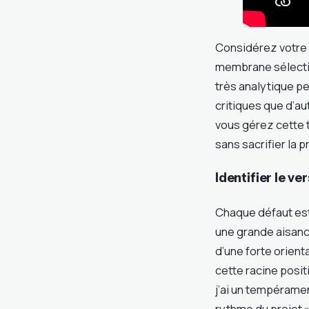
Considérez votre 
membrane sélectiv
très analytique pe
critiques que d’a
vous gérez cette 
sans sacrifier la
Identifier le ve
Chaque défaut est
une grande aisance
d’une forte orient
cette racine posit
j’ai un tempérament
rythme du projet »