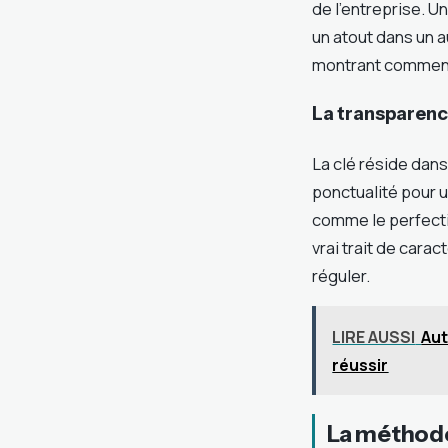
de l’entreprise. U
un atout dans un a
montrant comment 
La transparenc
La clé réside dans
ponctualité pour un
comme le perfecti
vrai trait de carac
réguler.
LIRE AUSSI
Aut
réussir
La méthode 