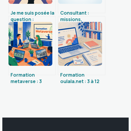
Je me suis posée la
Consultant :
question :
missions,
comprendre et
compétences et
clarifier ses
pistes concrètes
doutes intérieurs
pour réussir
Formation
Formation
metaverse : 3
oulala.net : 3 à 12
leviers
mois pour changer
d’immersion pour
de carrière et
transformer vos
augmenter ses
compétences en
revenus
entreprise