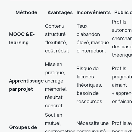
Méthode
Avantages
Inconvénients
Public 
Profils
Contenu
Taux
autonom
MOOC & E-
structuré,
d’abandon
cherchan
learning
flexibilité,
élevé, manque
des bas
coût réduit.
d’interaction.
théoriqu
Mise en
Risque de
Profils
pratique,
lacunes
pragmat
Apprentissage
ancrage
théoriques,
aimant
par projet
mémoriel,
besoin de
« appren
résultat
ressources.
en faisan
concret.
Soutien
mutuel,
Nécessite une
Profils a
Groupes de
confrontation
communauté
besoin d