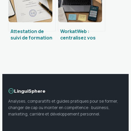
intergénérationnel
réussi
Attestation de
WorkatWeb :
suivi de formation
centralisez vos
: les 6 mentions
projets et vos
obligatoires pour
compétences sur
garantir sa validité
une interface
unique
LinguiSphere
Analyses, comparatifs et guides pratiques pour se former,
changer de cap ou monter en compétence : business,
marketing, carrière et développement personnel.