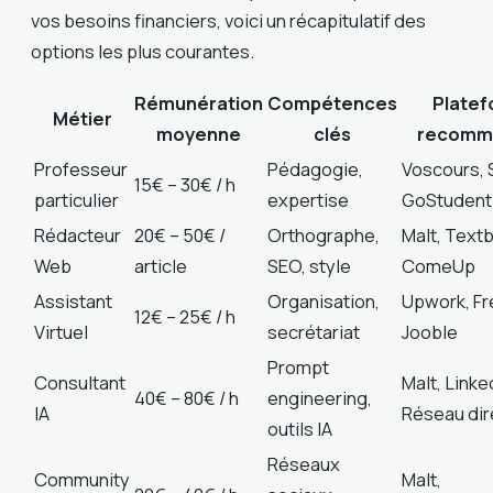
vos besoins financiers, voici un récapitulatif des
options les plus courantes.
Rémunération
Compétences
Plate
Métier
moyenne
clés
recomm
Professeur
Pédagogie,
Voscours, 
15€ – 30€ / h
particulier
expertise
GoStudent
Rédacteur
20€ – 50€ /
Orthographe,
Malt, Textb
Web
article
SEO, style
ComeUp
Assistant
Organisation,
Upwork, Fr
12€ – 25€ / h
Virtuel
secrétariat
Jooble
Prompt
Consultant
Malt, Linke
40€ – 80€ / h
engineering,
IA
Réseau dir
outils IA
Réseaux
Community
Malt,