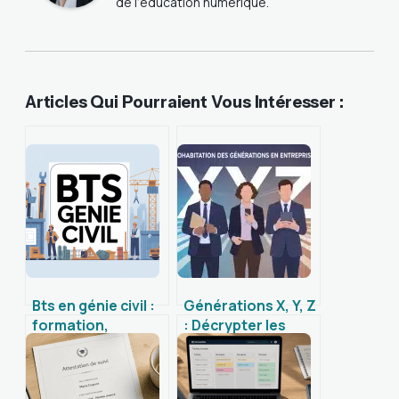
de l’éducation numérique.
Articles Qui Pourraient Vous Intéresser :
Bts en génie civil :
Générations X, Y, Z
formation,
: Décrypter les
débouchés et
codes de chaque
conseils pour
génération pour
réussir
un management