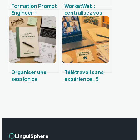
Formation Prompt
WorkatWeb :
Engineer :
centralisez vos
comment
projets et vos
transformer l’IA en
compétences sur
levier de
une interface
performance, de
unique
productivité et de
carrière ?
Organiser une
Télétravail sans
session de
expérience : 5
formation : 4
métiers
étapes clés pour
accessibles et la
garantir la montée
méthode pour
en compétences
convaincre un
recruteur
LinguiSphere