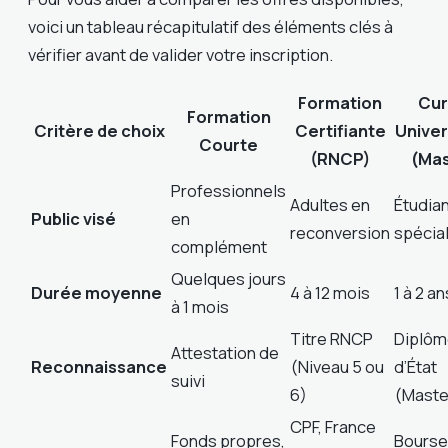
voici un tableau récapitulatif des éléments clés à
vérifier avant de valider votre inscription.
Formation
Cur
Formation
Critère de choix
Certifiante
Univer
Courte
(RNCP)
(Mas
Professionnels
Adultes en
Étudia
Public visé
en
reconversion
spécial
complément
Quelques jours
Durée moyenne
4 à 12 mois
1 à 2 an
à 1 mois
Titre RNCP
Diplôm
Attestation de
Reconnaissance
(Niveau 5 ou
d’État
suivi
6)
(Maste
CPF, France
Fonds propres,
Bourse