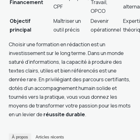
Financement
Travail,
CPF
altern
OPCO
Objectif
Maîtriser un
Devenir
Expert
principal
outil précis
opérationnel
théori
Choisir une formation en rédaction est un
investissement sur le long terme. Dans un monde
saturé d’informations, la capacité à produire des
textes clairs, utiles et bien référencés est une
denrée rare. En privilégiant des parcours certifiants,
dotés d’un accompagnement humain solide et
tournés vers la pratique, vous vous donnez les
moyens de transformer votre passion pour les mots
en un levier de
réussite durable
.
À propos
Articles récents