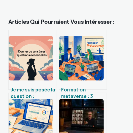
Articles Qui Pourraient Vous Intéresser :
Je me suis posée la
Formation
question :
metaverse : 3
comprendre et
leviers
clarifier ses
d’immersion pour
doutes intérieurs
transformer vos
compétences en
entreprise