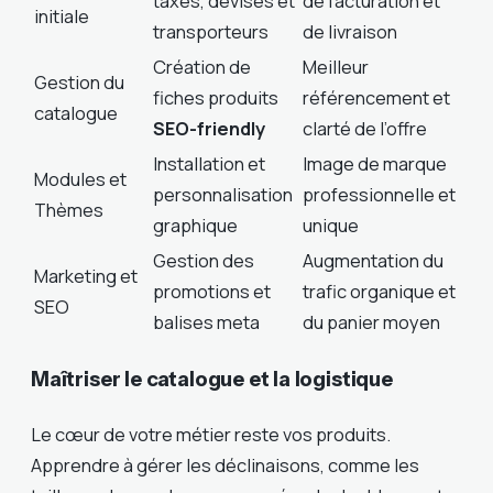
taxes, devises et
de facturation et
initiale
transporteurs
de livraison
Création de
Meilleur
Gestion du
fiches produits
référencement et
catalogue
SEO-friendly
clarté de l’offre
Installation et
Image de marque
Modules et
personnalisation
professionnelle et
Thèmes
graphique
unique
Gestion des
Augmentation du
Marketing et
promotions et
trafic organique et
SEO
balises meta
du panier moyen
Maîtriser le catalogue et la logistique
Le cœur de votre métier reste vos produits.
Apprendre à gérer les déclinaisons, comme les