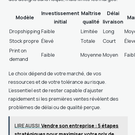
Investissement
Maîtrise
Délai
Modèle
Ma
initial
qualité
livraison
Dropshipping
Faible
Limitée
Long
Moy
Stock propre
Élevé
Totale
Court
Élev
Print on
Faible
Moyenne
Moyen
Faib
demand
Le choix dépend de votre marché, de vos
ressources et de votre tolérance au risque.
L’essentiel est de rester capable d’ajuster
rapidement si les premières ventes révèlent des
problèmes de délai ou de qualité perçue.
LIRE AUSSI
Vendre son entreprise : 5 étapes
stratégiques pour maximiser votre prix de