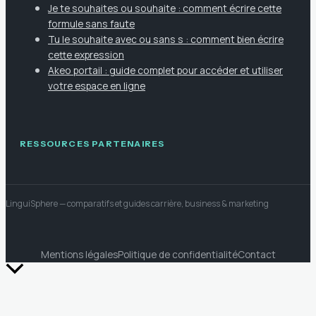
Je te souhaites ou souhaite : comment écrire cette
formule sans faute
Tu le souhaite avec ou sans s : comment bien écrire
cette expression
Akeo portail : guide complet pour accéder et utiliser
votre espace en ligne
RESSOURCES PARTENAIRES
LinguiSphere
— comparatifs et guides carrière, business & marketing
Mentions légales
Politique de confidentialité
Contact
Retour
en
haut