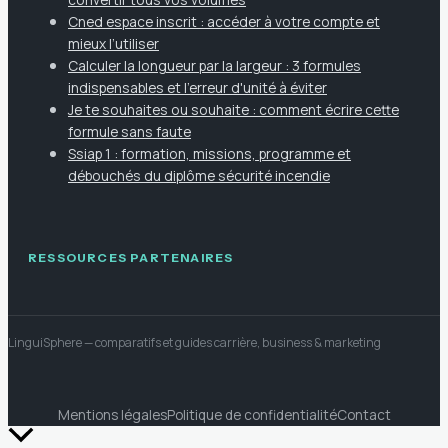
Cned espace inscrit : accéder à votre compte et
mieux l’utiliser
Calculer la longueur par la largeur : 3 formules
indispensables et l'erreur d'unité à éviter
Je te souhaites ou souhaite : comment écrire cette
formule sans faute
Ssiap 1 : formation, missions, programme et
débouchés du diplôme sécurité incendie
RESSOURCES PARTENAIRES
LinguiSphere
— comparatifs et guides carrière, business & marketing
Mentions légales
Politique de confidentialité
Contact
Retour