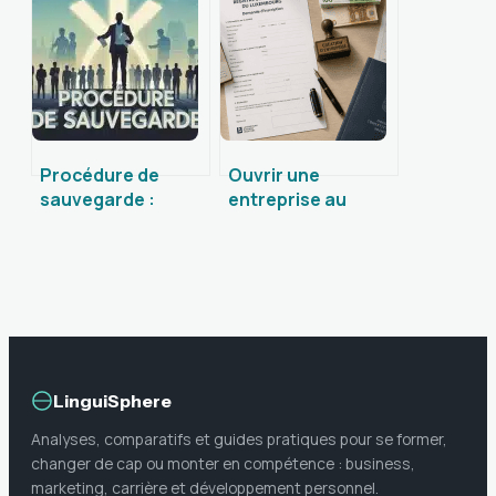
l’utiliser au
bon partenaire
quotidien
pour vos
événements
Procédure de
Ouvrir une
sauvegarde :
entreprise au
comment geler
Luxembourg : le
vos dettes et
guide complet des
piloter votre
statuts et
restructuration
démarches
obligatoires
LinguiSphere
Analyses, comparatifs et guides pratiques pour se former,
changer de cap ou monter en compétence : business,
marketing, carrière et développement personnel.