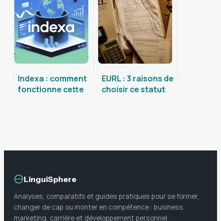
méthodes et avis
l’utiliser
Indexa : comment
EURL : 3 raisons de
fonctionne cette
choisir ce statut
plateforme
pour protéger
d’investissement
votre patrimoine
et pour qui est-elle
et structurer votre
faite
activité
LinguiSphere
Analyses, comparatifs et guides pratiques pour se former,
changer de cap ou monter en compétence : business,
marketing, carrière et développement personnel.