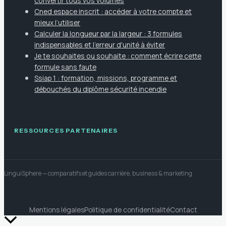
convertir tous vos volumes
Cned espace inscrit : accéder à votre compte et
mieux l’utiliser
Calculer la longueur par la largeur : 3 formules
indispensables et l'erreur d'unité à éviter
Je te souhaites ou souhaite : comment écrire cette
formule sans faute
Ssiap 1 : formation, missions, programme et
débouchés du diplôme sécurité incendie
RESSOURCES PARTENAIRES
LinguiSphere
— comparatifs et guides carrière, business & marketing
Mentions légales
Politique de confidentialité
Contact
Retour