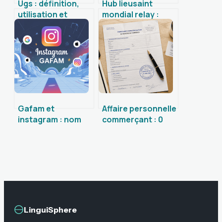
Ugs : définition,
Hub lieusaint
utilisation et
mondial relay :
impact dans les
fonctionnement,
services digitaux
suivi et accès
pratique
Gafam et
Affaire personnelle
instagram : nom
commerçant : 0
complet,
euro de capital et 3
propriétaire et
étapes pour
liens cachés
réussir votre
immatriculation
LinguiSphere