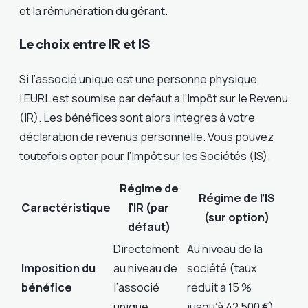
et la rémunération du gérant.
Le choix entre IR et IS
Si l’associé unique est une personne physique,
l’EURL est soumise par défaut à l’Impôt sur le Revenu
(IR). Les bénéfices sont alors intégrés à votre
déclaration de revenus personnelle. Vous pouvez
toutefois opter pour l’Impôt sur les Sociétés (IS).
Régime de
Régime de l’IS
Caractéristique
l’IR (par
(sur option)
défaut)
Directement
Au niveau de la
Imposition du
au niveau de
société (taux
bénéfice
l’associé
réduit à 15 %
unique.
jusqu’à 42 500 €).