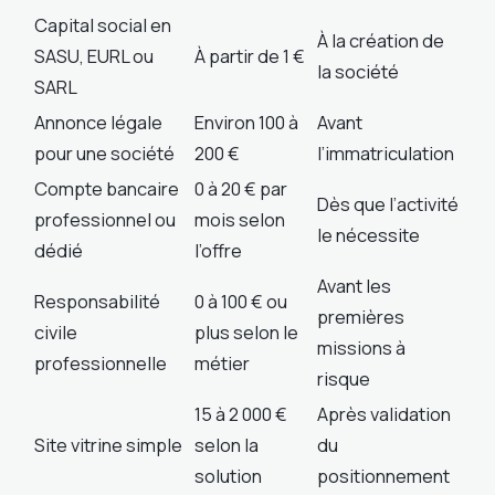
Capital social en
À la création de
SASU, EURL ou
À partir de 1 €
la société
SARL
Annonce légale
Environ 100 à
Avant
pour une société
200 €
l’immatriculation
Compte bancaire
0 à 20 € par
Dès que l’activité
professionnel ou
mois selon
le nécessite
dédié
l’offre
Avant les
Responsabilité
0 à 100 € ou
premières
civile
plus selon le
missions à
professionnelle
métier
risque
15 à 2 000 €
Après validation
Site vitrine simple
selon la
du
solution
positionnement