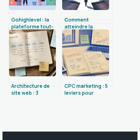
Gohighlevel : la
Comment
plateforme tout-
atteindre la
en-un qui simplifie
première place sur
votre marketing
Google : 3 piliers
techniques et
l’intention de
recherche
Architecture de
CPC marketing : 5
site web : 3
leviers pour
niveaux de
optimiser vos
profondeur pour
enchères et
booster votre SEO
rentabiliser
et convertir vos
chaque clic
visiteurs