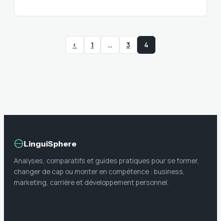
‹
1
…
3
4
LinguiSphere
Analyses, comparatifs et guides pratiques pour se former,
changer de cap ou monter en compétence : business,
marketing, carrière et développement personnel.