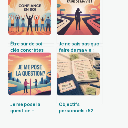
Être sûr de soi :
Je ne sais pas quoi
clés concrètes
faire de ma vie :
pour renforcer sa
pistes concrètes
confiance au
pour y voir plus
quotidien
clair
Je me pose la
Objectifs
question –
personnels : 52
comment
exemples
transformer cette
concrets et la