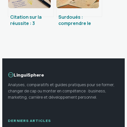
Citation sur la
Surdoués :
réussite : 3
comprendre le
méthodes pour
seuil de 130 de QI
transformer des
et les signes
mots en actions
distinctifs du haut
concrètes
potentiel
LinguiSphere
Analyses, comparatifs et guides pratiques pour se former,
changer de cap ou monter en compétence : business,
marketing, carrière et développement personnel.
DERNIERS ARTICLES