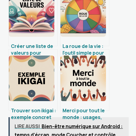
Créer une liste de
La roue de la vie :
valeurs pour
l’outil simple pour
guider vos choix
faire le point sur
personnels et
votre équilibre
professionnels
Trouver son ikigai :
Merci pour tout le
exemple concret
monde : usages,
et méthode pas à
nuances et
LIRE AUSSI
Bien-être numérique sur Android :
pas
formulations
temps d’écran, mode Coucher et contrôle