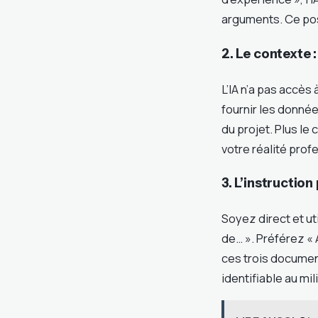
arguments. Ce pos
2. Le contexte 
L’IA n’a pas accès 
fournir les donné
du projet. Plus le
votre réalité prof
3. L’instruction
Soyez direct et u
de… ». Préférez « 
ces trois document
identifiable au mi