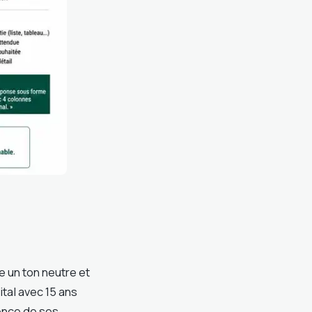
e un ton neutre et
ital avec 15 ans
nence de ses