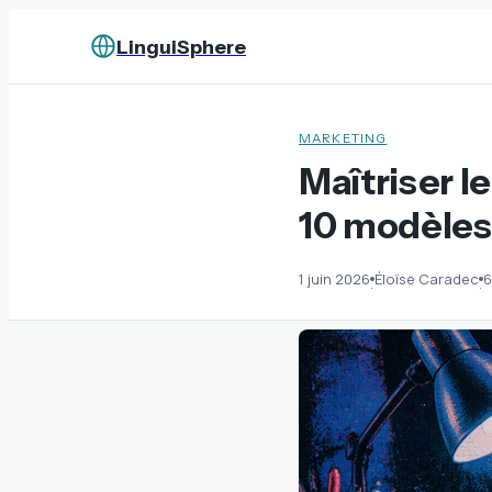
LinguiSphere
MARKETING
Maîtriser l
10 modèles 
1 juin 2026
Éloïse Caradec
6
·
·