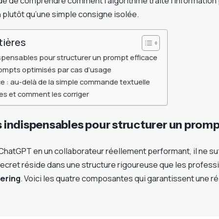
 de comprendre comment l’algorithme traite l’information po
 plutôt qu’une simple consigne isolée.
tières
dispensables pour structurer un prompt efficace
rompts optimisés par cas d’usage
nce : au-delà de la simple commande textuelle
es et comment les corriger
rs indispensables pour structurer un prom
ChatGPT en un collaborateur réellement performant, il ne suf
secret réside dans une structure rigoureuse que les profe
ering
. Voici les quatre composantes qui garantissent une r