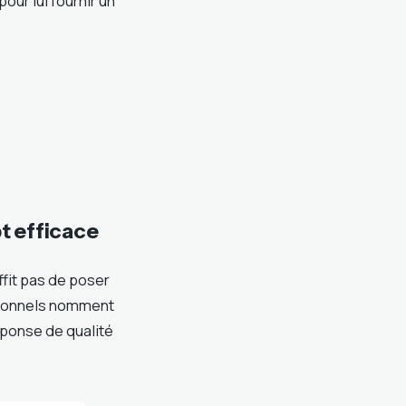
ur lui fournir un
pt efficace
fit pas de poser
ssionnels nomment
éponse de qualité