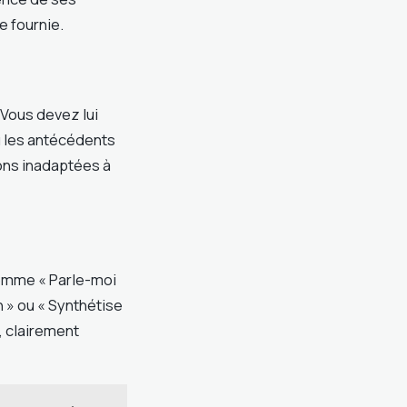
 fournie.
. Vous devez lui
u les antécédents
ions inadaptées à
comme « Parle-moi
n » ou « Synthétise
l, clairement