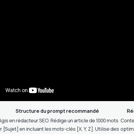
Structure du prompt recommandé
Ré
Agis en rédacteur SEO. Rédige un article de 1000 mots
Conte
r [Sujet] en incluant les mots-clés [X, Y, Z]. Utilise des
optim