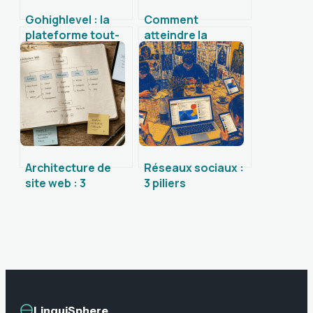
Gohighlevel : la
Comment
plateforme tout-
atteindre la
en-un qui simplifie
première place sur
votre marketing
Google : 3 piliers
techniques et
l’intention de
recherche
Architecture de
Réseaux sociaux :
site web : 3
3 piliers
niveaux de
techniques et les
profondeur pour
dérives qui
booster votre SEO
modifient nos
et convertir vos
échanges
visiteurs
LinguiSphere