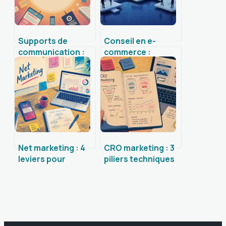
Supports de
Conseil en e-
communication :
commerce :
exemples
modularité
concrets pour
technique ou
construire une
intelligence
stratégie efficace
artificielle,
comment choisir
pour booster
votre conversion ?
Net marketing : 4
CRO marketing : 3
leviers pour
piliers techniques
transformer votre
et 4 erreurs qui
visibilité en
brident votre taux
rentabilité réelle
de conversion