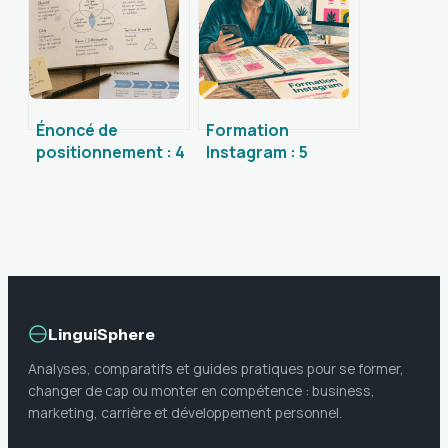
l’accessibilité
Énoncé de
Formation
positionnement : 4
Instagram : 5
piliers et un
critères pour
modèle concret
choisir le cursus
pour dominer
idéal et booster
votre marché
vos résultats
LinguiSphere
Analyses, comparatifs et guides pratiques pour se former,
changer de cap ou monter en compétence : business,
marketing, carrière et développement personnel.