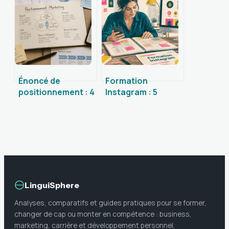
vos stories
seo et
l’accessibilité
Énoncé de
Formation
positionnement : 4
Instagram : 5
piliers et un
critères pour
modèle concret
choisir le cursus
pour dominer
idéal et booster
votre marché
vos résultats
LinguiSphere
Analyses, comparatifs et guides pratiques pour se former,
changer de cap ou monter en compétence : business,
marketing, carrière et développement personnel.