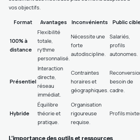
vos objectifs.
Format
Avantages
Inconvénients
Public cibl
Flexibilité
Nécessite une
Salariés,
100% à
totale,
forte
profils
distance
rythme
autodiscipline.
autonomes.
personnalisé.
Interaction
Contraintes
Reconversio
directe,
Présentiel
horaires et
besoin de
réseau
géographiques.
cadre.
immédiat.
Équilibre
Organisation
Hybride
théorie et
rigoureuse
Profils mixte
pratique.
requise.
L’importance des outils et ressources