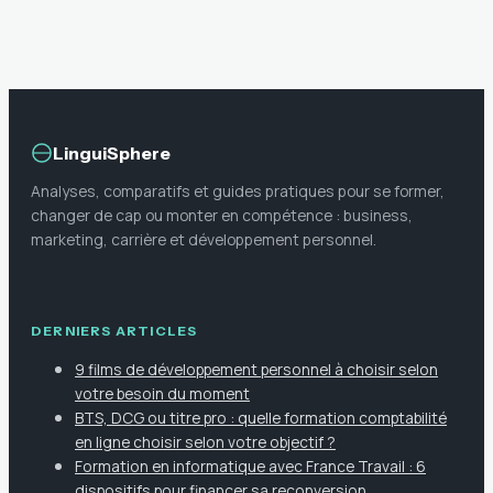
d’immersion pour
de carrière et
transformer vos
augmenter ses
compétences en
revenus
entreprise
LinguiSphere
Analyses, comparatifs et guides pratiques pour se former,
changer de cap ou monter en compétence : business,
marketing, carrière et développement personnel.
DERNIERS ARTICLES
9 films de développement personnel à choisir selon
votre besoin du moment
BTS, DCG ou titre pro : quelle formation comptabilité
en ligne choisir selon votre objectif ?
Formation en informatique avec France Travail : 6
dispositifs pour financer sa reconversion