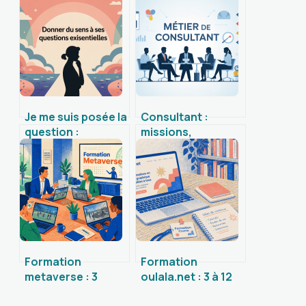
Je me suis posée la
Consultant :
question :
missions,
comprendre et
compétences et
clarifier ses
pistes concrètes
doutes intérieurs
pour réussir
Formation
Formation
metaverse : 3
oulala.net : 3 à 12
leviers
mois pour changer