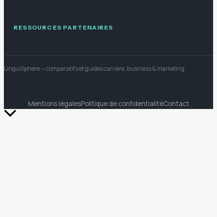
RESSOURCES PARTENAIRES
LinguiSphere
— comparatifs et guides carrière, business & marketing
Mentions légales
Politique de confidentialité
Contact
Retour
en
haut