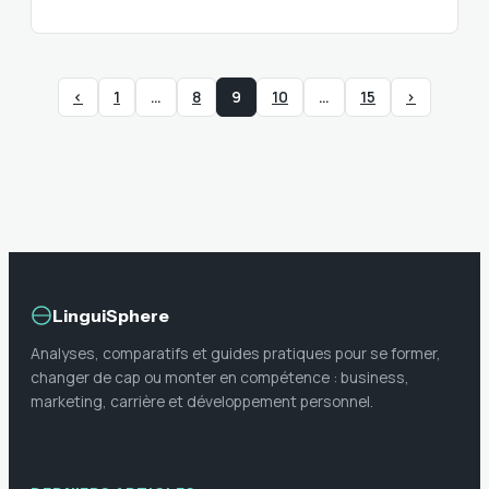
‹
1
…
8
9
10
…
15
›
LinguiSphere
Analyses, comparatifs et guides pratiques pour se former,
changer de cap ou monter en compétence : business,
marketing, carrière et développement personnel.