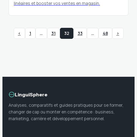
linéaires et booster vos ventes en magasin.
‹
1
…
31
32
33
…
48
›
LinguiSphere
Analyses, comparatifs et guides pratiques pour se former,
changer de cap ou monter en compétence : business,
marketing, carrière et développement personnel.