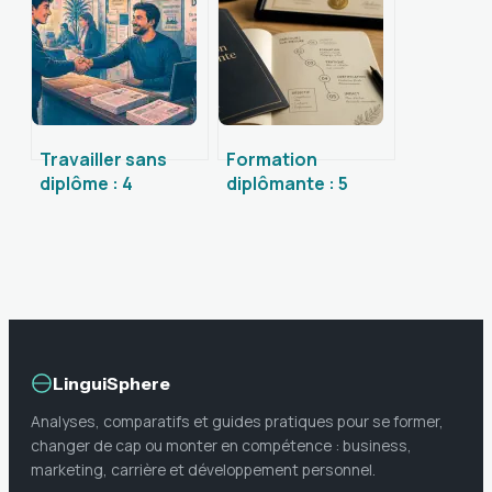
doutes intérieurs
transformer vos
compétences en
entreprise
Travailler sans
Formation
diplôme : 4
diplômante : 5
secteurs qui
critères pour
recrutent et les
sécuriser votre
leviers pour
choix de parcours
réussir
LinguiSphere
Analyses, comparatifs et guides pratiques pour se former,
changer de cap ou monter en compétence : business,
marketing, carrière et développement personnel.