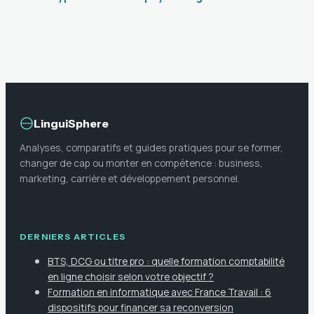
codes de chaque
ans : 5 ans
génération pour
d’études et 3
un management
leviers pour
intergénérationnel
réussir sa
réussi
reconversion
LinguiSphere
Analyses, comparatifs et guides pratiques pour se former,
changer de cap ou monter en compétence : business,
marketing, carrière et développement personnel.
DERNIERS ARTICLES
BTS, DCG ou titre pro : quelle formation comptabilité
en ligne choisir selon votre objectif ?
Formation en informatique avec France Travail : 6
dispositifs pour financer sa reconversion