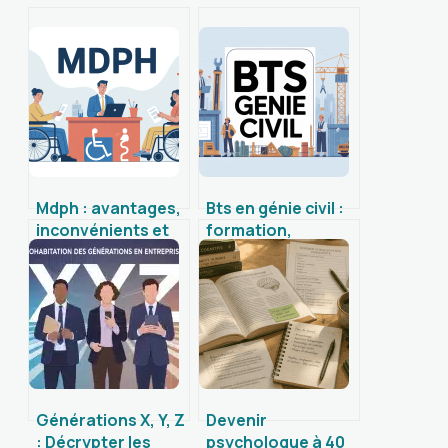
Mdph : avantages,
Bts en génie civil :
inconvénients et
formation,
limites à connaître
débouchés et
avant de faire un
conseils pour
dossier
réussir
Générations X, Y, Z
Devenir
: Décrypter les
psychologue à 40