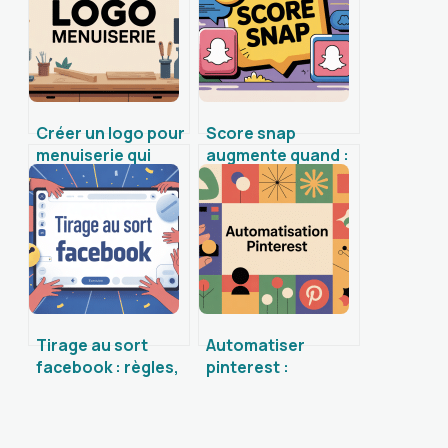
Créer un logo pour
Score snap
menuiserie qui
augmente quand :
marque les esprits
comprendre et
et rassure vos
maîtriser les
clients
variations de
votre snapscore
Tirage au sort
Automatiser
facebook : règles,
pinterest :
outils et bonnes
méthodes, outils
pratiques à
et stratégie pour
connaître
gagner des heures