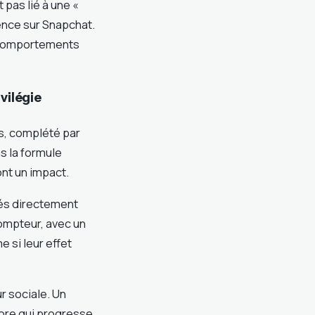
t pas lié à une «
sence sur Snapchat.
s comportements
vilégie
s, complété par
as la formule
nt un impact.
és directement
ompteur, avec un
 si leur effet
ur sociale. Un
core qui progresse