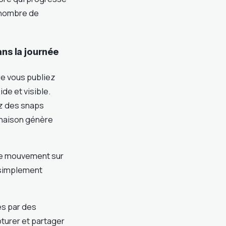
e nombre de
ns la journée
e vous publiez
de et visible.
ez des snaps
inaison génère
s de mouvement sur
u simplement
s par des
pturer et partager