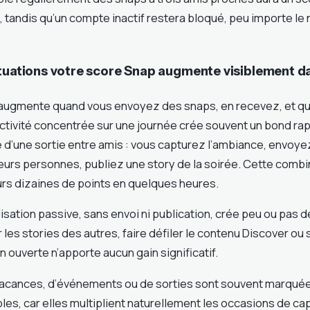
, tandis qu’un compte inactif restera bloqué, peu importe l
ituations votre score Snap augmente visiblement da
augmente quand vous envoyez des snaps, en recevez, et qu
ctivité concentrée sur une journée crée souvent un bond rapi
 d’une sortie entre amis : vous capturez l’ambiance, envoy
sieurs personnes, publiez une story de la soirée. Cette comb
urs dizaines de points en quelques heures.
tilisation passive, sans envoi ni publication, crée peu ou pa
 les stories des autres, faire défiler le contenu Discover o
on ouverte n’apporte aucun gain significatif.
acances, d’événements ou de sorties sont souvent marquée
les, car elles multiplient naturellement les occasions de ca