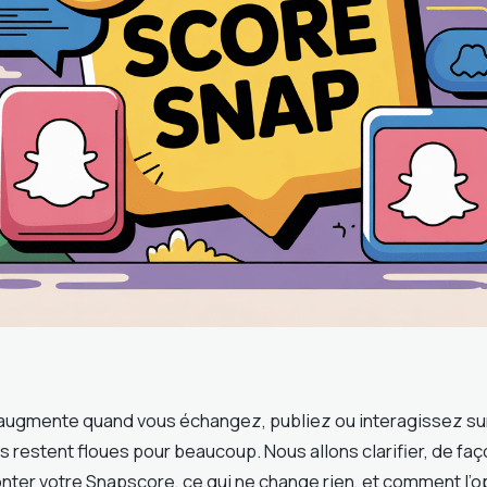
augmente quand vous échangez, publiez ou interagissez su
s restent floues pour beaucoup. Nous allons clarifier, de faç
onter votre Snapscore, ce qui ne change rien, et comment l’o