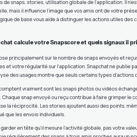
de snaps, stories, utilisation globale de l’application. Il n’es
ielle, mais il influence l’image que vos amis ont de votre pré
ique de base vous aide à distinguer les actions utiles de
t calcule votre Snapscore et quels signaux il pri
se principalement sur le nombre de snaps envoyés et reçu
es et votre régularité sur l’application. Snapchat ne publie p
alyse des usages montre que seuls certains types d’actions o
comptent vraiment sont les snaps photos ou vidéos échang
. Chaque snap envoyé ou reçu contribue à faire grimper le c
se la réciprocité. Les stories ajoutent aussi des points, même
é que les envois individuels.
garder en tête qu’il mesure l’activité globale, pas votre vale
voie régulièrement des snaps à trois amis proches aura un s