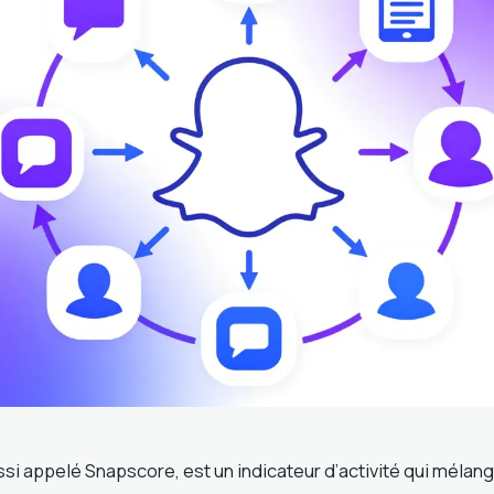
si appelé Snapscore, est un indicateur d’activité qui mélan