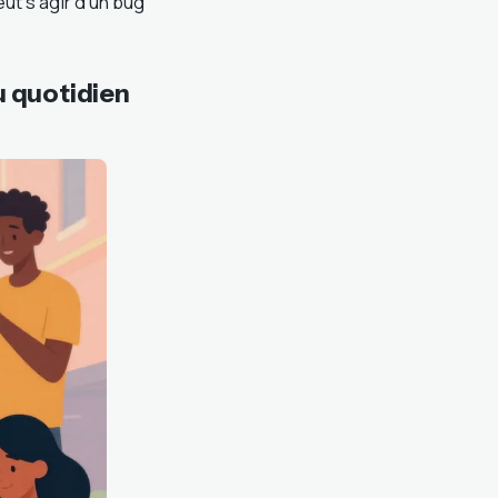
ut s’agir d’un bug
u quotidien