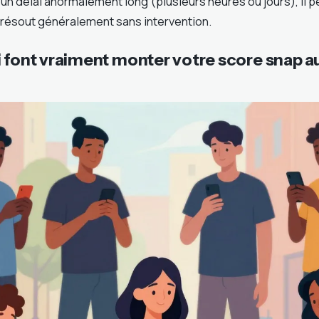
un délai anormalement long (plusieurs heures ou jours), il pe
 résout généralement sans intervention.
i font vraiment monter votre score snap a