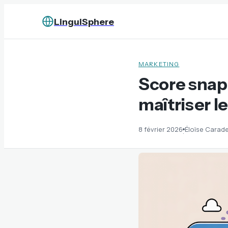
LinguiSphere
MARKETING
Score snap
maîtriser l
8 février 2026
Éloïse Carad
·