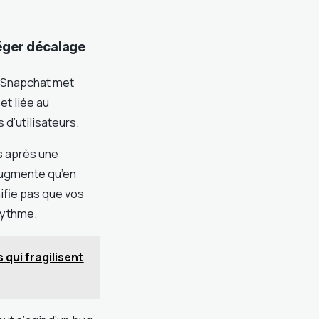
éger décalage
r Snapchat met
et liée au
d’utilisateurs.
s après une
’augmente qu’en
ifie pas que vos
rythme.
s qui fragilisent