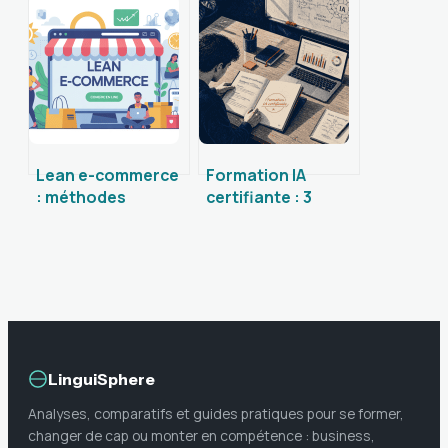
utiliser l’annuaire
règles, limites et
b2b comme un
bonnes pratiques
levier business
Lean e-commerce
Formation IA
: méthodes
certifiante : 3
concrètes pour un
critères pour
business en ligne
valider vos
agile et rentable
compétences et
booster votre
carrière
LinguiSphere
Analyses, comparatifs et guides pratiques pour se former,
changer de cap ou monter en compétence : business,