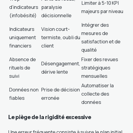
Limiter à 5-10 KPI
d’indicateurs
paralysie
majeurs par niveau
(infobésité)
décisionnelle
Intégrer des
Indicateurs
Vision court-
mesures de
uniquement
termiste, oubli du
satisfaction et de
financiers
client
qualité
Absence de
Fixer des revues
Désengagement,
rituels de
stratégiques
dérive lente
suivi
mensuelles
Automatiser la
Données non
Prise de décision
collecte des
fiables
erronée
données
Le piège de la rigidité excessive
Une erreur fréquente consiste à suivre le plan initial