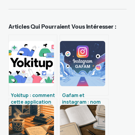
Articles Qui Pourraient Vous Intéresser :
Yokitup : comment
Gafam et
cette application
instagram : nom
réinvente
complet,
l’engagement en
propriétaire et
ligne
liens cachés