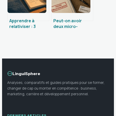
Apprendre à
Peut-on avoir
relativiser : 3
deux micro-
techniques de
entreprises ? Les
souffle et 5
règles du cumul et
bascules mentales
alternatives
pour stopper le
légales
stress
LinguiSphere
Analyses, comparatifs et guides pratiques pour se former,
changer de cap ou monter en compétence : business,
marketing, carrière et développement personnel.
DERNIERS ARTICLES