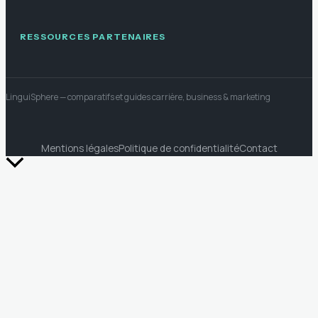
RESSOURCES PARTENAIRES
LinguiSphere
— comparatifs et guides carrière, business & marketing
Mentions légales
Politique de confidentialité
Contact
Retour
en
haut