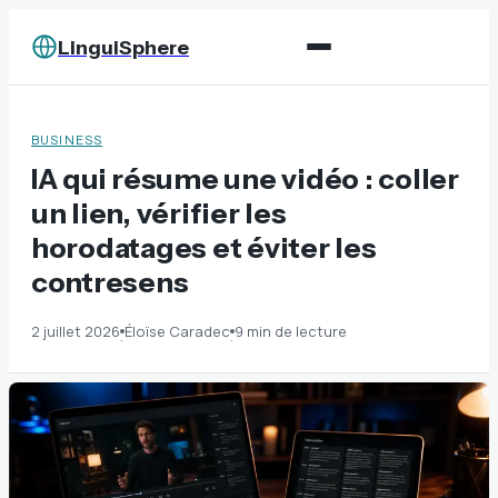
LinguiSphere
BUSINESS
IA qui résume une vidéo : coller
un lien, vérifier les
horodatages et éviter les
contresens
2 juillet 2026
Éloïse Caradec
9 min de lecture
·
·