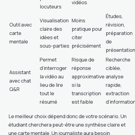
vidéos
locuteurs
Études,
Visualisation
Moins
Outil avec
révision,
claire des
pratique pour
carte
préparation
idées et
citer
mentale
de
sous-parties
précisément
présentatio
Permet
Risque de
Recherche
d’interroger
réponse
ciblée,
Assistant
la vidéo au
approximative
analyse
avec chat
lieu de lire
si la
rapide,
Q&R
tout le
transcription
extraction
résumé
est faible
d’informatio
Le meilleur choix dépend donc de votre scénario. Un
étudiant cherchera peut-être une synthèse claire et
une carte mentale. Un journaliste aura besoin