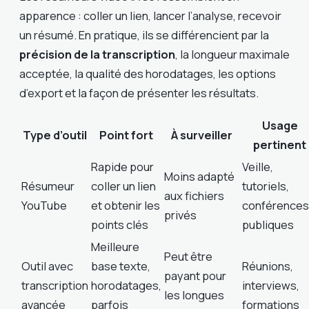
apparence : coller un lien, lancer l’analyse, recevoir
un résumé. En pratique, ils se différencient par la
précision de la transcription
, la longueur maximale
acceptée, la qualité des horodatages, les options
d’export et la façon de présenter les résultats.
Usage
Type d’outil
Point fort
À surveiller
pertinent
Rapide pour
Veille,
Moins adapté
Résumeur
coller un lien
tutoriels,
aux fichiers
YouTube
et obtenir les
conférences
privés
points clés
publiques
Meilleure
Peut être
Outil avec
base texte,
Réunions,
payant pour
transcription
horodatages,
interviews,
les longues
avancée
parfois
formations