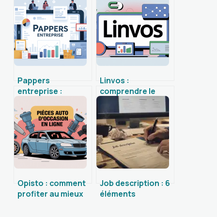
Pappers
Linvos :
entreprise :
comprendre le
comment exploiter
concept et bien
ce service pour
l’utiliser en ligne
mieux connaître
vos partenaires
Opisto : comment
Job description : 6
profiter au mieux
éléments
des pièces auto
obligatoires et les
d’occasion en ligne
erreurs qui font