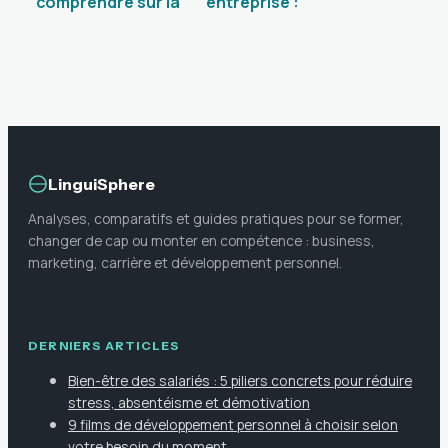
comprendre sur la
entreprise :
solution et bien
comment exploiter
l’utiliser
ce service pour
mieux connaître
vos partenaires
LinguiSphere
Analyses, comparatifs et guides pratiques pour se former,
changer de cap ou monter en compétence : business,
marketing, carrière et développement personnel.
DERNIERS ARTICLES
Bien-être des salariés : 5 piliers concrets pour réduire
stress, absentéisme et démotivation
9 films de développement personnel à choisir selon
votre besoin du moment