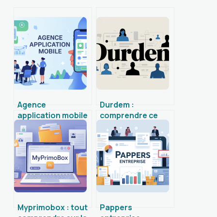
Agence
Durdem :
application mobile
comprendre ce
dualmedia :
nom rare et ses
comment choisir le
usages en ligne
bon partenaire
digital
Myprimobox : tout
Pappers