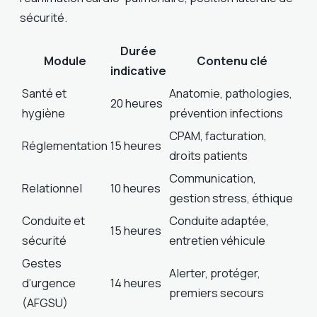
sécurité.
Durée
Module
Contenu clé
indicative
Santé et
Anatomie, pathologies,
20 heures
hygiène
prévention infections
CPAM, facturation,
Réglementation
15 heures
droits patients
Communication,
Relationnel
10 heures
gestion stress, éthique
Conduite et
Conduite adaptée,
15 heures
sécurité
entretien véhicule
Gestes
Alerter, protéger,
d’urgence
14 heures
premiers secours
(AFGSU)