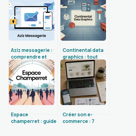
Aziz messagerie :
Continental data
comprendre et
graphics : tout
utiliser ce service
comprendre sur
pas à pas
cette entreprise
industrielle
Espace
Créer son e-
champerret : guide
commerce : 7
complet pour
étapes clés pour
organiser et vivre
passer de l’idée à