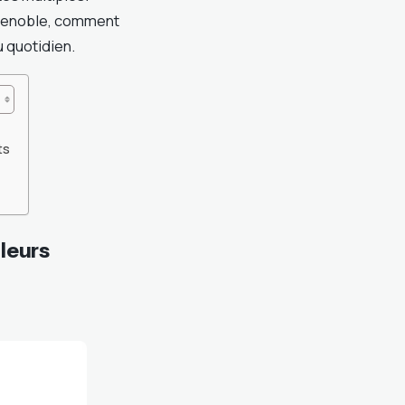
Grenoble, comment
u quotidien.
ts
leurs