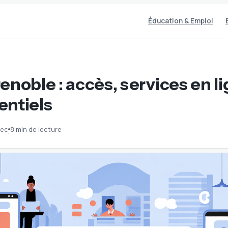
Éducation & Emploi
enoble : accès, services en li
entiels
dec
8 min de lecture
·