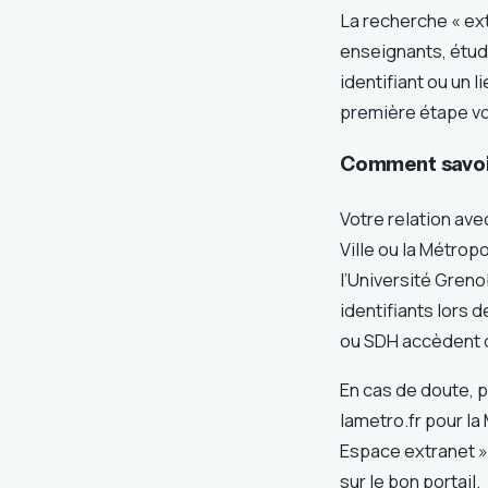
La recherche « ext
enseignants, étudi
identifiant ou un l
première étape vo
Comment savoir
Votre relation ave
Ville ou la Métrop
l’Université Gren
identifiants lors 
ou SDH accèdent qu
En cas de doute, pa
lametro.fr pour la
Espace extranet »
sur le bon portail.