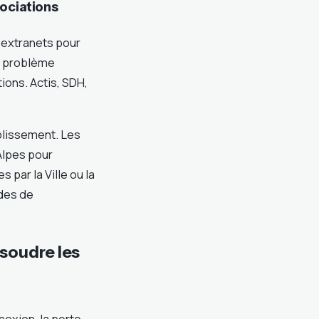
sociations
s extranets pour
un problème
ons. Actis, SDH,
ablissement. Les
Alpes pour
par la Ville ou la
ndes de
ésoudre les
nnexion, la perte