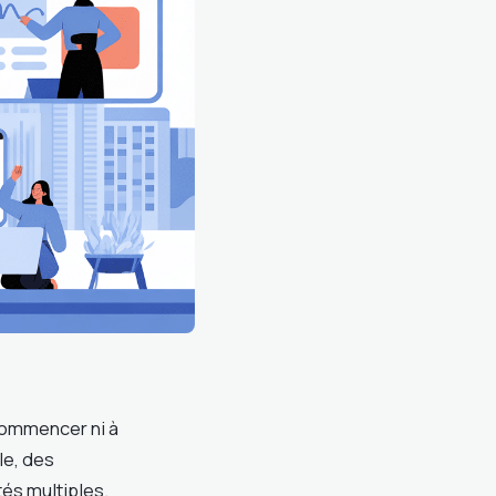
commencer ni à
le, des
tés multiples.