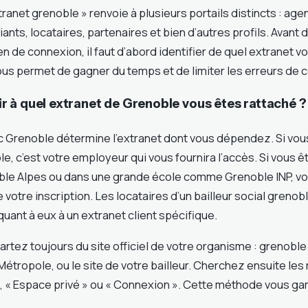
ranet grenoble » renvoie à plusieurs portails distincts : ag
ants, locataires, partenaires et bien d’autres profils. Avant 
ien de connexion, il faut d’abord identifier de quel extranet 
us permet de gagner du temps et de limiter les erreurs de 
 à quel extranet de Grenoble vous êtes rattaché ?
c Grenoble détermine l’extranet dont vous dépendez. Si vous 
ole, c’est votre employeur qui vous fournira l’accès. Si vous ê
oble Alpes ou dans une grande école comme Grenoble INP, v
de votre inscription. Les locataires d’un bailleur social gren
ant à eux à un extranet client spécifique.
rtez toujours du site officiel de votre organisme : grenoble.f
 Métropole, ou le site de votre bailleur. Cherchez ensuite les
, « Espace privé » ou « Connexion ». Cette méthode vous ga