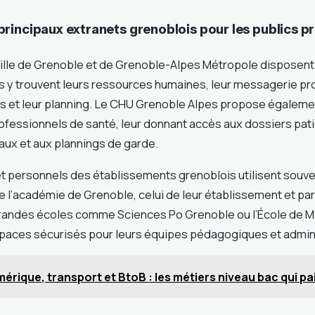
rincipaux extranets grenoblois pour les publics p
Ville de Grenoble et de Grenoble-Alpes Métropole disposent
ls y trouvent leurs ressources humaines, leur messagerie pr
ers et leur planning. Le CHU Grenoble Alpes propose égaleme
rofessionnels de santé, leur donnant accès aux dossiers pati
ux et aux plannings de garde.
t personnels des établissements grenoblois utilisent souve
de l’académie de Grenoble, celui de leur établissement et parf
 grandes écoles comme Sciences Po Grenoble ou l’École de
aces sécurisés pour leurs équipes pédagogiques et admini
érique, transport et BtoB : les métiers niveau bac qui pa