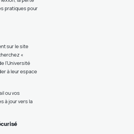
s pratiques pour
t sur le site
 cherchez «
e l’Université
er à leur espace
il ou vos
 à jour vers la
écurisé