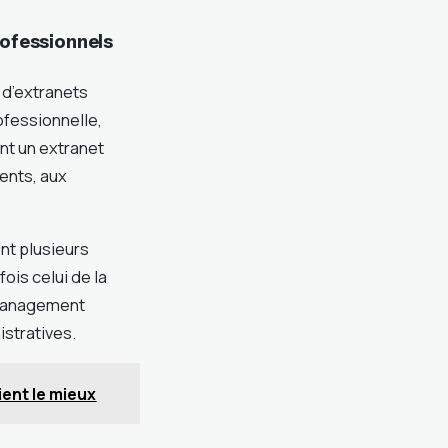
rofessionnels
 d’extranets
ofessionnelle,
nt un extranet
ents, aux
nt plusieurs
ois celui de la
 Management
stratives.
ient le mieux