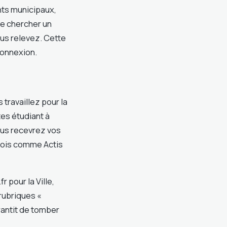
ents municipaux,
de chercher un
vous relevez. Cette
connexion.
travaillez pour la
tes étudiant à
ous recevrez vos
oblois comme Actis
r pour la Ville,
 rubriques «
rantit de tomber