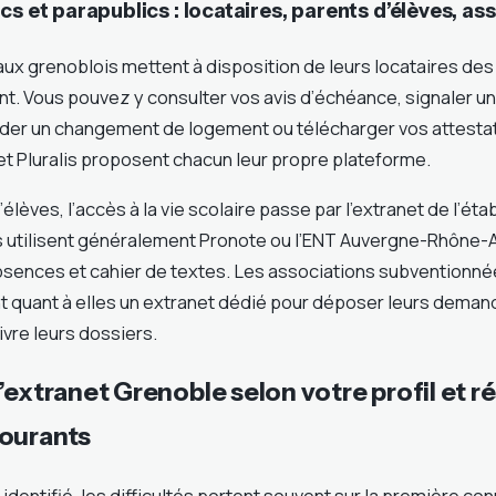
cs et parapublics : locataires, parents d’élèves, as
aux grenoblois mettent à disposition de leurs locataires de
nt. Vous pouvez y consulter vos avis d’échéance, signaler 
er un changement de logement ou télécharger vos attestati
et Pluralis proposent chacun leur propre plateforme.
’élèves, l’accès à la vie scolaire passe par l’extranet de l’ét
s utilisent généralement Pronote ou l’ENT Auvergne-Rhône-
sences et cahier de textes. Les associations subventionnées 
nt quant à elles un extranet dédié pour déposer leurs dema
vre leurs dossiers.
’extranet Grenoble selon votre profil et r
ourants
 identifié, les difficultés portent souvent sur la première co