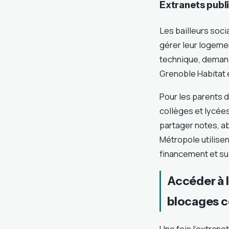
Extranets publi
Les bailleurs soci
gérer leur logeme
technique, demand
Grenoble Habitat 
Pour les parents d
collèges et lycée
partager notes, ab
Métropole utilise
financement et sui
Accéder à l
blocages c
Une fois l’extranet