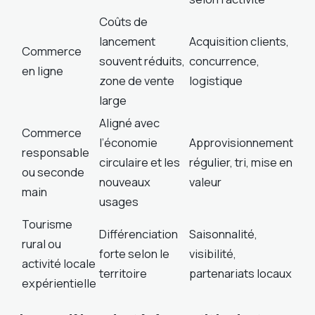
Coûts de
lancement
Acquisition clients,
Commerce
souvent réduits,
concurrence,
en ligne
zone de vente
logistique
large
Aligné avec
Commerce
l’économie
Approvisionnement
responsable
circulaire et les
régulier, tri, mise en
ou seconde
nouveaux
valeur
main
usages
Tourisme
Différenciation
Saisonnalité,
rural ou
forte selon le
visibilité,
activité locale
territoire
partenariats locaux
expérientielle