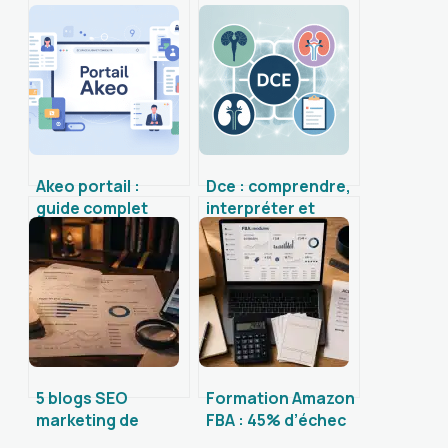
Akeo portail :
Dce : comprendre,
guide complet
interpréter et
pour accéder et
utiliser l’examen en
utiliser votre
pratique clinique
espace en ligne
5 blogs SEO
Formation Amazon
marketing de
FBA : 45% d’échec
référence pour
en 6 mois,