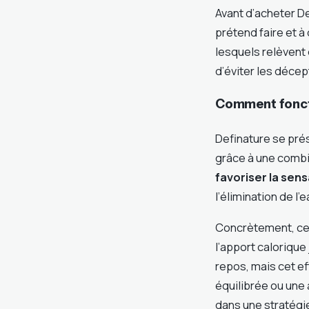
Avant d’acheter Def
prétend faire et à
lesquels relèvent
d’éviter les décep
Comment foncti
Definature se pré
grâce à une combin
favoriser la sens
l’élimination de l
Concrètement, ce t
l’apport calorique
repos, mais cet e
équilibrée ou une a
dans une stratégi