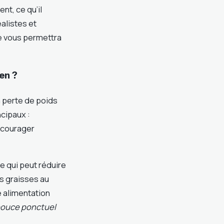
nt, ce qu’il
éalistes et
e vous permettra
en ?
 perte de poids
ncipaux :
ncourager
ce qui peut réduire
es graisses au
e alimentation
pouce ponctuel