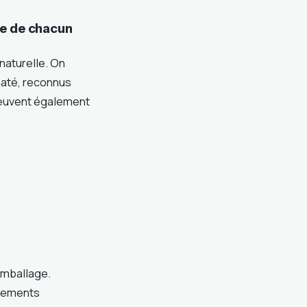
ôle de chacun
naturelle. On
maté, reconnus
peuvent également
emballage.
itements