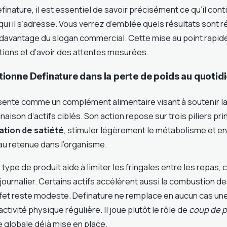
inature, il est essentiel de savoir précisément ce qu’il contie
 qui il s’adresse. Vous verrez d’emblée quels résultats sont r
 davantage du slogan commercial. Cette mise au point rapid
tions et d’avoir des attentes mesurées.
onne Definature dans la perte de poids au quotidi
sente comme un complément alimentaire visant à soutenir la
aison d’actifs ciblés. Son action repose sur trois piliers pri
ation de satiété
, stimuler légèrement le métabolisme et e
’eau retenue dans l’organisme.
ype de produit aide à limiter les fringales entre les repas, 
 journalier. Certains actifs accélèrent aussi la combustion d
ffet reste modeste. Definature ne remplace en aucun cas un
ctivité physique régulière. Il joue plutôt le rôle de
coup de 
e globale déjà mise en place.