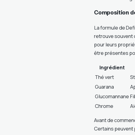
Composition de 
La formule de Defi
retrouve souvent 
pour leurs propr
être présentes pou
Ingrédient
Thé vert
St
Guarana
Ap
Glucomannane
Fi
Chrome
Ai
Avant de commencer
Certains peuvent 