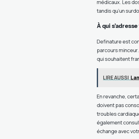
médicaux. Les dos
tandis qu’un surd
À qui s’adresse
Definature est con
parcours minceur.
qui souhaitent fra
LIRE AUSSI
Lam
En revanche, cert
doivent pas cons
troubles cardiaqu
également consult
échange avec votr