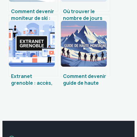
Comment devenir
Où trouver le
moniteur de ski :
nombre de jours
étapes, diplômes
travaillés pour les
et conseils
impôts : guide
concrets
pratique
Extranet
Comment devenir
grenoble : accès,
guide de haute
services en ligne
montagne et
et usages
réussir sa
essentiels
formation
exigeante