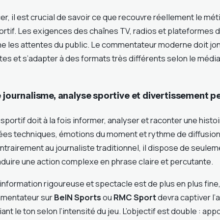
er, il est crucial de savoir ce que recouvre réellement le mét
tif. Les exigences des chaînes TV, radios et plateformes 
e les attentes du public. Le commentateur moderne doit jon
es et s’adapter à des formats très différents selon le média 
e journalisme, analyse sportive et divertissement 
rtif doit à la fois informer, analyser et raconter une histoir
ées techniques, émotions du moment et rythme de diffusion
trairement au journaliste traditionnel, il dispose de seule
duire une action complexe en phrase claire et percutante.
 information rigoureuse et spectacle est de plus en plus fine,
mmentateur sur
BeIN Sports
ou
RMC Sport
devra captiver l’
ant le ton selon l’intensité du jeu. L’objectif est double : app