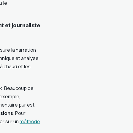
u le
 et journaliste
ssure la narration
chnique et analyse
s à chaud et les
ux. Beaucoup de
 exemple,
entaire pur est
isions
. Pour
er sur un
méthode