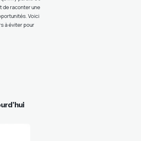
rt de raconter une
pportunités. Voici
s à éviter pour
urd’hui