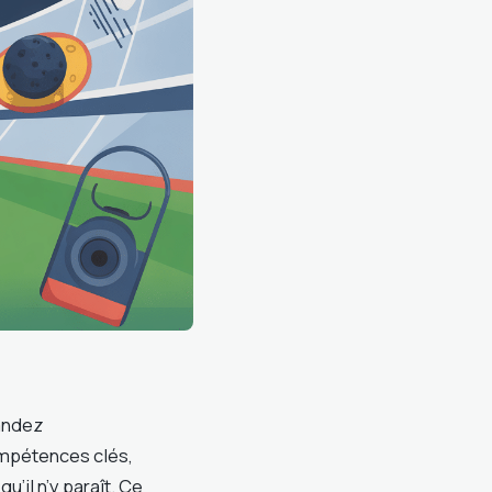
mandez
mpétences clés,
u’il n’y paraît. Ce