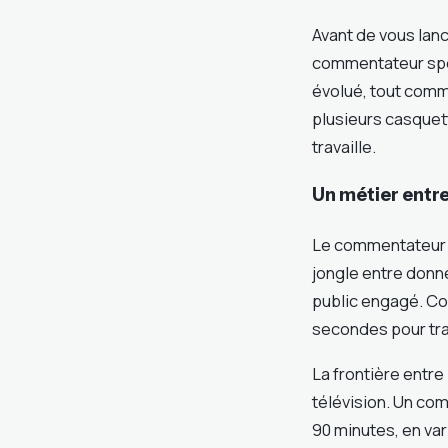
Avant de vous lanc
commentateur spor
évolué, tout comm
plusieurs casquett
travaille.
Un métier entr
Le commentateur spo
jongle entre donn
public engagé. Con
secondes pour tra
La frontière entre
télévision. Un co
90 minutes, en vari