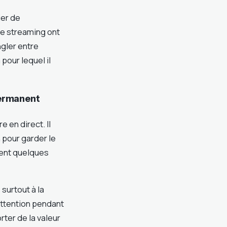
ier de
de streaming ont
gler entre
pour lequel il
permanent
e en direct. Il
 pour garder le
ment quelques
 surtout à la
attention pendant
orter de la valeur