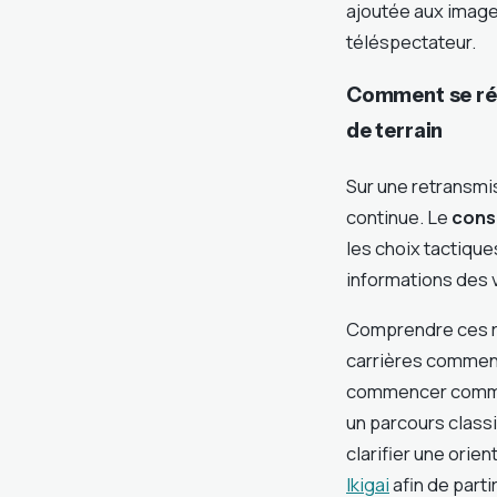
ajoutée aux image
téléspectateur.
Comment se rép
de terrain
Sur une retransmi
continue. Le
cons
les choix tactique
informations des v
Comprendre ces rô
carrières commenc
commencer comme j
un parcours clas
clarifier une orie
Ikigai
afin de parti