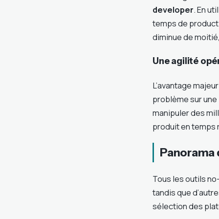
developer
. En u
temps de productio
diminue de moitié,
Une agilité opé
L’avantage majeur 
problème sur une i
manipuler des mill
produit en temps 
Panorama d
Tous les outils no
tandis que d’autre
sélection des pla