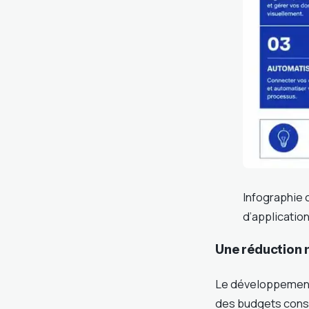
Infographie 
d’application
Une réduction 
Le développement 
des budgets consé