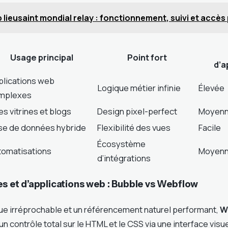
 lieusaint mondial relay : fonctionnement, suivi et accès
Usage principal
Point fort
d’a
plications web
Logique métier infinie
Élevée
mplexes
es vitrines et blogs
Design pixel-perfect
Moyen
se de données hybride
Flexibilité des vues
Facile
Écosystème
tomatisations
Moyen
d’intégrations
es et d’applications web : Bubble vs Webflow
ue irréprochable et un référencement naturel performant,
W
 un contrôle total sur le HTML et le CSS via une interface visuel