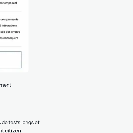
ement
 de tests longs et
ent
citizen