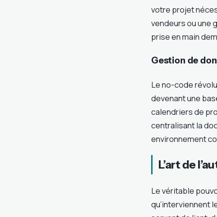
votre projet néce
vendeurs ou une g
prise en main de
Gestion de donn
Le no-code révolut
devenant une base
calendriers de pr
centralisant la d
environnement col
L’art de l’
Le véritable pouvo
qu’interviennent 