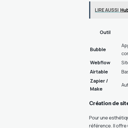
LIRE AUSSI
Hub
Outil
Ap
Bubble
co
Webflow
Sit
Airtable
Ba
Zapier /
Au
Make
Création de sit
Pour une esthétiq
référence. Il offre