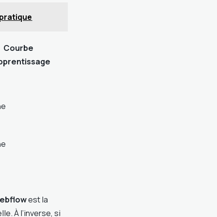
 pratique
Courbe
pprentissage
ne
ne
ebflow
est la
le. À l’inverse, si