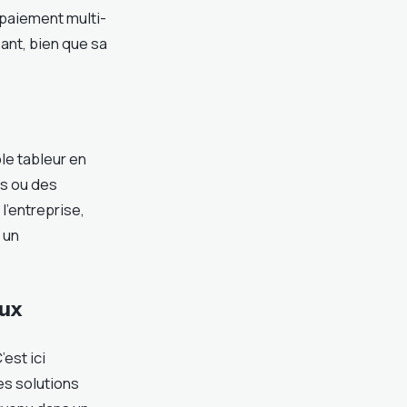
paiement multi-
ssant, bien que sa
le tableur en
es ou des
l’entreprise,
 un
eux
est ici
es solutions