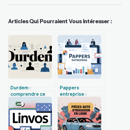
Articles Qui Pourraient Vous Intéresser :
Durdem :
Pappers
comprendre ce
entreprise :
nom rare et ses
comment exploiter
usages en ligne
ce service pour
mieux connaître
vos partenaires