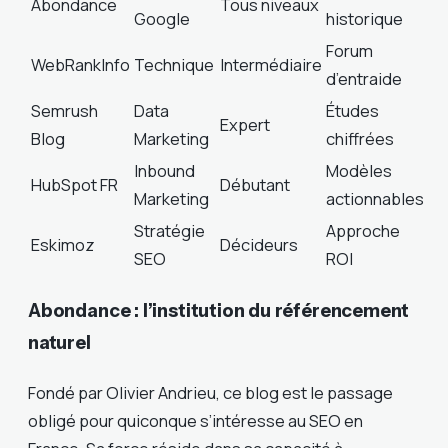
Abondance
Tous niveaux
Google
historique
Forum
WebRankInfo
Technique
Intermédiaire
d’entraide
Semrush
Data
Études
Expert
Blog
Marketing
chiffrées
Inbound
Modèles
HubSpot FR
Débutant
Marketing
actionnables
Stratégie
Approche
Eskimoz
Décideurs
SEO
ROI
Abondance : l’institution du référencement
naturel
Fondé par Olivier Andrieu, ce blog est le passage
obligé pour quiconque s’intéresse au SEO en