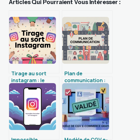
Articles Qui Pourraient Vous Intéresser :
Tirage au sort
Plan de
instagram : le
communication :
guide complet
méthode complète
pour organiser un
pour construire
concours efficace
une stratégie
efficace
Impossible
Modèle de CGV e-