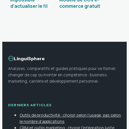
d’actualiser le fil
commerce gratuit
instagram :
: évitez 75 000 €
causes, solutions
d’amende grâce
et prévention
aux mentions
obligatoires
LinguiSphere
Analyses, comparatifs et guides pratiques pour se former,
changer de cap ou monter en compétence : business,
marketing, carrière et développement personnel.
DERNIERS ARTICLES
Outils de productivité : choisir selon l’usage, pas selon
le nombre d’applications
CRM et outils marketing : choisir l’intégration juste