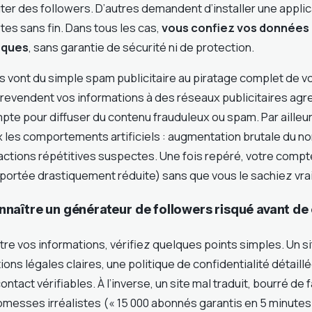
ter des followers. D’autres demandent d’installer une applic
es sans fin. Dans tous les cas,
vous confiez vos données 
aques
, sans garantie de sécurité ni de protection.
vont du simple spam publicitaire au piratage complet de v
revendent vos informations à des réseaux publicitaires agre
mpte pour diffuser du contenu frauduleux ou spam. Par ailleu
 les comportements artificiels : augmentation brutale du 
actions répétitives suspectes. Une fois repéré, votre compt
portée drastiquement réduite) sans que vous le sachiez vra
aître un générateur de followers risqué avant de 
re vos informations, vérifiez quelques points simples. Un si
ons légales claires, une politique de confidentialité détaill
tact vérifiables. À l’inverse, un site mal traduit, bourré de 
messes irréalistes (« 15 000 abonnés garantis en 5 minutes 