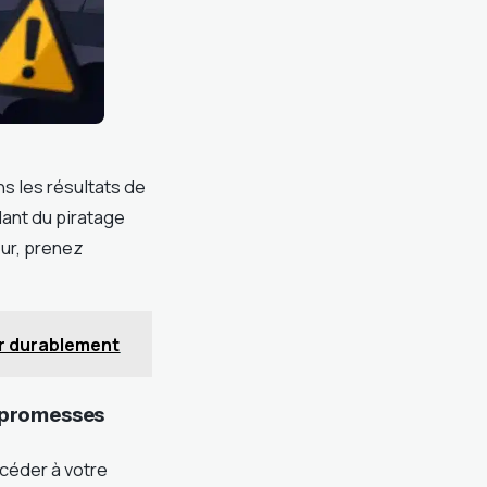
s les résultats de
lant du piratage
eur, prenez
er durablement
s promesses
céder à votre