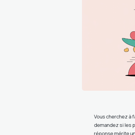
Vous cherchez à f
demandez si les p
réponse mérite un 