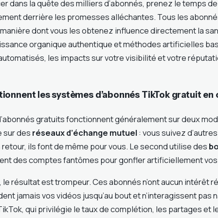
cer dans la quête des milliers d’abonnés, prenez le temps 
lement derrière les promesses alléchantes. Tous les abonné
a manière dont vous les obtenez influence directement la san
issance organique authentique et méthodes artificielles ba
tomatisés, les impacts sur votre visibilité et votre réputati
onnent les systèmes d’abonnés TikTok gratuit en 
’abonnés gratuits fonctionnent généralement sur deux mod
e sur des
réseaux d’échange mutuel
: vous suivez d’autre
n retour, ils font de même pour vous. Le second utilise des
bo
tent des comptes fantômes pour gonfler artificiellement vos 
 le résultat est trompeur. Ces abonnés n’ont aucun intérêt ré
ent jamais vos vidéos jusqu’au bout et n’interagissent pas 
TikTok, qui privilégie le taux de complétion, les partages et