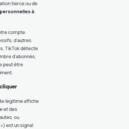
ation tierce ou de
personnelles à
otre compte.
ssifs, d’autres
rs, TikTok détecte
nombre d’abonnés,
e peut être
iment.
cliquer
te légitime affiche
ée et des
fautes, ou
») est un signal