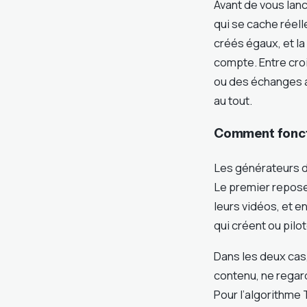
Avant de vous lan
qui se cache réel
créés égaux, et l
compte. Entre cro
ou des échanges au
au tout.
Comment foncti
Les générateurs d
Le premier repos
leurs vidéos, et e
qui créent ou pilo
Dans les deux cas,
contenu, ne regard
Pour l’algorithme 