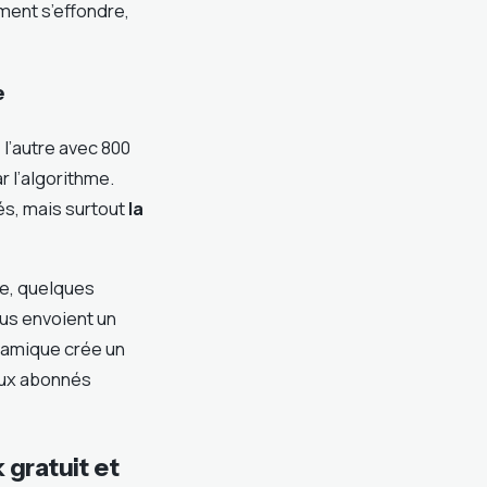
ment s’effondre,
e
 l’autre avec 800
 l’algorithme.
s, mais surtout
la
se, quelques
us envoient un
ynamique crée un
aux abonnés
 gratuit et