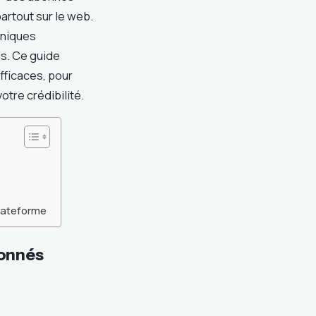
artout sur le web.
hniques
us. Ce guide
fficaces, pour
tre crédibilité.
lateforme
bonnés