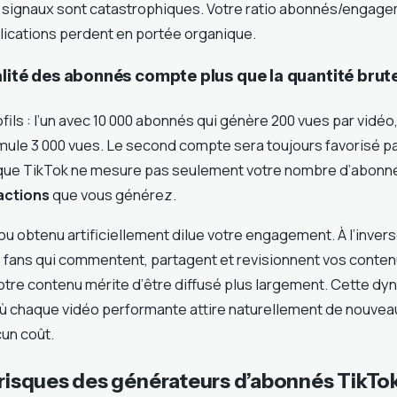
 signaux sont catastrophiques. Votre ratio abonnés/engage
blications perdent en portée organique.
lité des abonnés compte plus que la quantité brut
ils : l’un avec 10 000 abonnés qui génère 200 vues par vidéo,
ule 3 000 vues. Le second compte sera toujours favorisé par
que TikTok ne mesure pas seulement votre nombre d’abonné
actions
que vous générez.
ou obtenu artificiellement dilue votre engagement. À l’inver
s fans qui commentent, partagent et revisionnent vos conten
votre contenu mérite d’être diffusé plus largement. Cette d
où chaque vidéo performante attire naturellement de nouve
cun coût.
 risques des générateurs d’abonnés TikTok