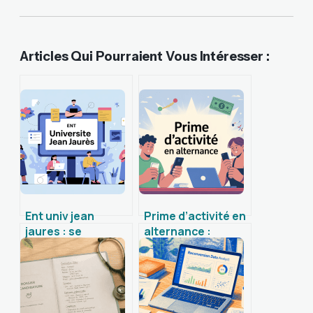
Articles Qui Pourraient Vous Intéresser :
Ent univ jean
Prime d’activité en
jaures : se
alternance :
connecter, utiliser
conditions, calcul
et résoudre les
et démarches à
problèmes
connaître