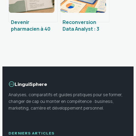
Devenir
Reconversion
pharmacien à 40
Data Analyst : 3
ans : 3 passerelles
étapes clés pour
pour réussir sa
réussir votre
reconversion sans
transition vers la
tout recommencer
donnée
LinguiSphere
Analyses, comparatifs et guides pratiques pour se former,
changer de cap ou monter en compétence : business,
marketing, carrière et développement personnel.
DERNIERS ARTICLES