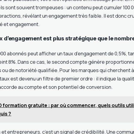
els sont souvent trompeuses : un contenu peut cumuler 100 
ractions, révélant un engagement très faible. Il est donc cr
ité et engagement.
ux d’engagement est plus stratégique que le nombr
00 abonnés peut afficher un taux d’engagement de 0,5%, tan
eint 8%. Dans ce cas, le second compte génère proportionn
s ou de notoriété qualifiée. Pour les marques qui cherchent 
aux est devenu un filtre de premier ordre : il indique la quali
 accorde au compte et son potentiel de conversion.
 formation gratuite : par où commencer, quels outils uti
uis ?
s et entrepreneurs, c’est un signal de crédibilité. Une com