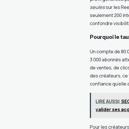
seules
sur les Re
seulement 200 inte
confondre visibil
Pourquoi le ta
Un compte de 80 0
3 000 abonnés att
de ventes, de clic
des créateurs, ce t
confiance qu’elle
LIRE AUSSI
SEO
valider ses acq
Pour les créateur