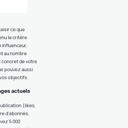
aisir ce que
nu le critère
 influenceur,
ent au nombre
t concret de votre
ous pouvez aussi
os objectifs.
ages actuels
ublication (likes,
bre d’abonnés,
avez 5 000