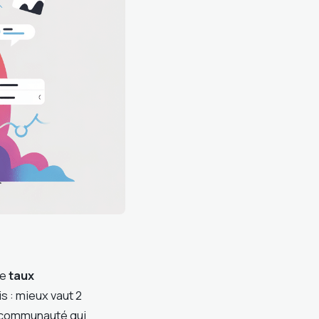
re
taux
s : mieux vaut 2
e communauté qui